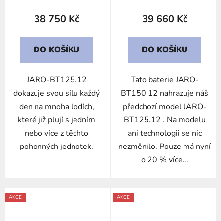
38 750 Kč
39 660 Kč
DO KOŠÍKU
DO KOŠÍKU
JARO-BT125.12
Tato baterie JARO-
dokazuje svou sílu každý
BT150.12 nahrazuje náš
den na mnoha lodích,
předchozí model JARO-
které již plují s jedním
BT125.12 . Na modelu
nebo více z těchto
ani technologii se nic
pohonných jednotek.
nezměnilo. Pouze má nyní
o 20 % více...
AKCE
AKCE