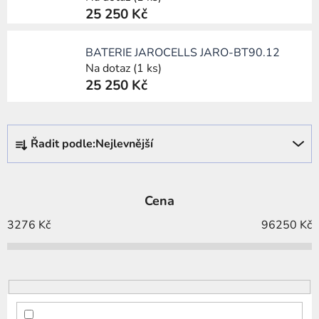
25 250 Kč
BATERIE JAROCELLS JARO-BT90.12
Na dotaz
(1 ks)
25 250 Kč
Ř
Řadit podle:
Nejlevnější
a
z
e
Cena
n
í
3276
Kč
96250
Kč
p
r
o
d
u