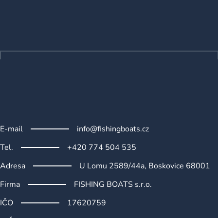
á
á
d
p
a
a
c
t
í
p
í
r
v
k
y
v
ý
E-mail
info@fishingboats.cz
p
i
Tel.
+420 774 504 535
s
u
Adresa
U Lomu 2589/44a, Boskovice 68001
Firma
FISHING BOATS s.r.o.
IČO
17620759