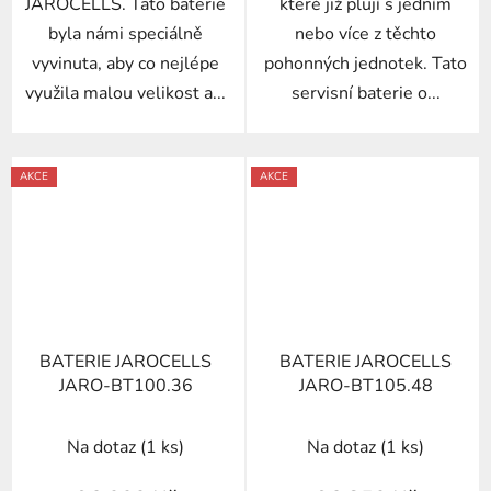
JAROCELLS. Tato baterie
které již plují s jedním
byla námi speciálně
nebo více z těchto
vyvinuta, aby co nejlépe
pohonných jednotek. Tato
využila malou velikost a...
servisní baterie o...
AKCE
AKCE
BATERIE JAROCELLS
BATERIE JAROCELLS
JARO-BT100.36
JARO-BT105.48
Na dotaz
(1 ks)
Na dotaz
(1 ks)