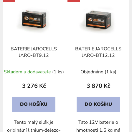
ý
p
i
s
p
r
BATERIE JAROCELLS
BATERIE JAROCELLS
o
JARO-BT9.12
JARO-BT12.12
d
u
Skladem u dodavatele
(1 ks)
Objednáno
(1 ks)
k
t
3 276 Kč
3 870 Kč
ů
DO KOŠÍKU
DO KOŠÍKU
Tento malý silák je
Tato 12V baterie o
originální lithium-železo-
hmotnosti 1,5 kg má