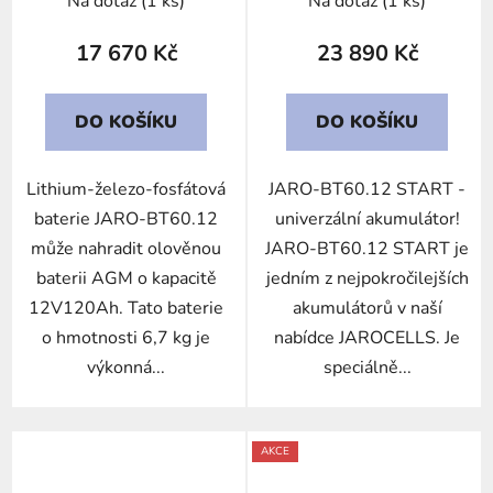
Na dotaz
(1 ks)
Na dotaz
(1 ks)
17 670 Kč
23 890 Kč
DO KOŠÍKU
DO KOŠÍKU
Lithium-železo-fosfátová
JARO-BT60.12 START -
baterie JARO-BT60.12
univerzální akumulátor!
může nahradit olověnou
JARO-BT60.12 START je
baterii AGM o kapacitě
jedním z nejpokročilejších
12V120Ah. Tato baterie
akumulátorů v naší
o hmotnosti 6,7 kg je
nabídce JAROCELLS. Je
výkonná...
speciálně...
AKCE