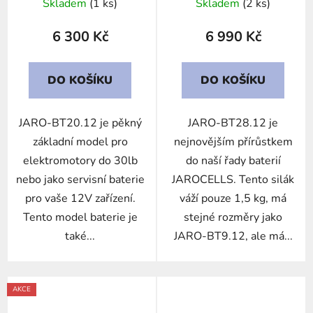
Skladem
(1 ks)
Skladem
(2 ks)
6 300 Kč
6 990 Kč
DO KOŠÍKU
DO KOŠÍKU
JARO-BT20.12 je pěkný
JARO-BT28.12 je
základní model pro
nejnovějším přírůstkem
elektromotory do 30lb
do naší řady baterií
nebo jako servisní baterie
JAROCELLS. Tento silák
pro vaše 12V zařízení.
váží pouze 1,5 kg, má
Tento model baterie je
stejné rozměry jako
také...
JARO-BT9.12, ale má...
AKCE