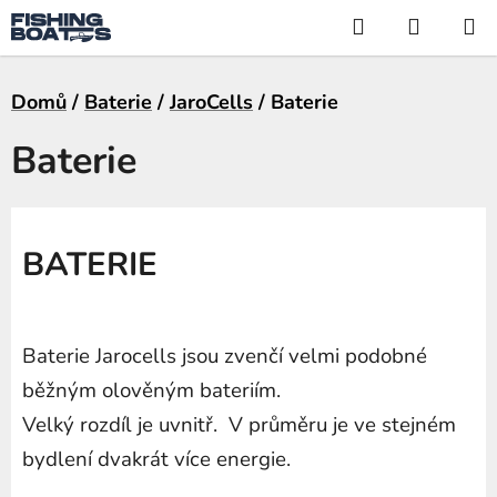
Přejít
Hledat
NÁKUP
na
KOŠÍK
obsah
Domů
/
Baterie
/
JaroCells
/
Baterie
Baterie
BATERIE
Baterie Jarocells jsou zvenčí velmi podobné
běžným olověným bateriím.
Velký rozdíl je uvnitř.
V průměru je ve stejném
bydlení dvakrát více energie.