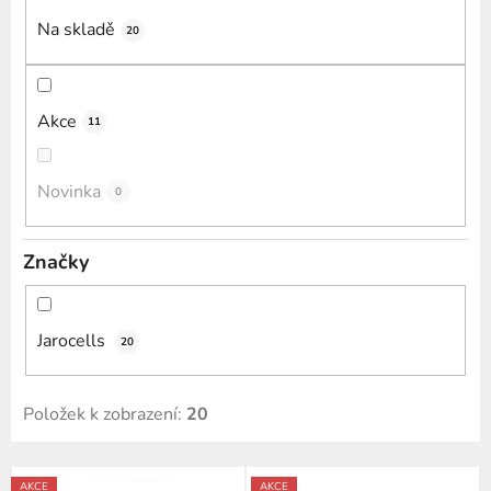
k
Na skladě
20
t
ů
Akce
11
Novinka
0
Značky
Jarocells
20
Položek k zobrazení:
20
V
AKCE
AKCE