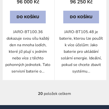
96 000 Kč
96 250 Kč
DO KOŠÍKU
DO KOŠÍKU
JARO-BT100.36
JARO-BT105.48 je
dokazuje svou sílu každý
baterie, kterou lze použít
den na mnoha lodích,
k více účelům: Jako
které již plují s jedním
baterie pro ukládání
nebo více z těchto
solární energie. Ideální,
pohonných jednotek. Tato
pokud se chcete zbavit
servisní baterie o...
systému...
20
položek celkem
O
v
l
Z