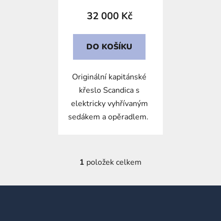
t
32 000 Kč
ů
DO KOŠÍKU
Originální kapitánské
křeslo Scandica s
elektricky vyhřívaným
sedákem a opěradlem.
1
položek celkem
O
v
l
Z
á
á
d
p