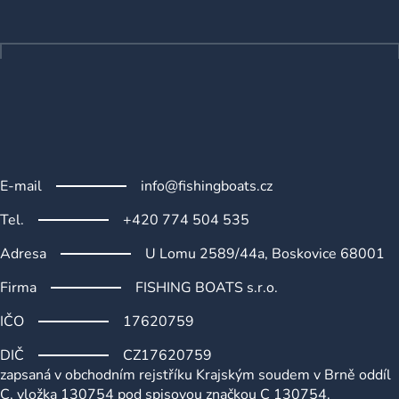
a
a
c
t
í
p
í
r
v
k
y
v
ý
E-mail
info@fishingboats.cz
p
i
Tel.
+420 774 504 535
s
u
Adresa
U Lomu 2589/44a, Boskovice 68001
Firma
FISHING BOATS s.r.o.
IČO
17620759
DIČ
CZ17620759
zapsaná v obchodním rejstříku Krajským soudem v Brně oddíl
C, vložka 130754 pod spisovou značkou C 130754.