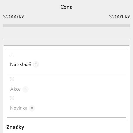
e
Cena
n
í
32000
Kč
32001
Kč
p
r
o
d
u
k
Na skladě
1
t
ů
Akce
0
Novinka
0
Značky