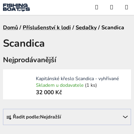
Přejít
Hledat
NÁKUP
na
KOŠÍK
obsah
Domů
/
Příslušenství k lodi
/
Sedačky
/
Scandica
Scandica
Nejprodávanější
Kapitánské křeslo Scandica - vyhřívané
Skladem u dodavatele
(1 ks)
32 000 Kč
Ř
Řadit podle:
Nejdražší
a
z