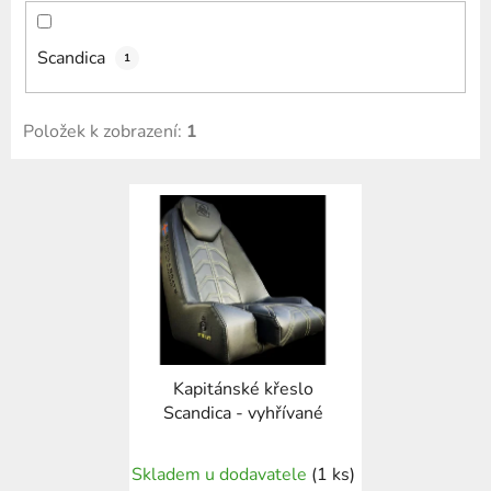
Scandica
1
Položek k zobrazení:
1
V
ý
p
i
s
p
r
Kapitánské křeslo
o
Scandica - vyhřívané
d
u
Skladem u dodavatele
(1 ks)
k