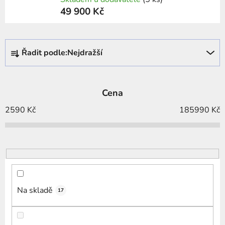
49 900 Kč
Ř
Řadit podle:
Nejdražší
a
z
e
Cena
n
í
2590
Kč
185990
Kč
p
r
o
d
u
k
Na skladě
17
t
ů