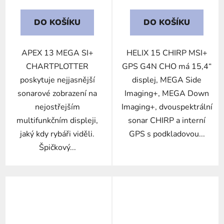
DO KOŠÍKU
DO KOŠÍKU
APEX 13 MEGA SI+
HELIX 15 CHIRP MSI+
CHARTPLOTTER
GPS G4N CHO má 15,4“
poskytuje nejjasnější
displej, MEGA Side
sonarové zobrazení na
Imaging+, MEGA Down
nejostřejším
Imaging+, dvouspektrální
multifunkčním displeji,
sonar CHIRP a interní
jaký kdy rybáři viděli.
GPS s podkladovou...
Špičkový...