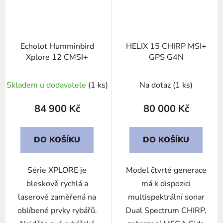
Echolot Humminbird
HELIX 15 CHIRP MSI+
Xplore 12 CMSI+
GPS G4N
Skladem u dodavatele
(1 ks)
Na dotaz
(1 ks)
84 900 Kč
80 000 Kč
DO KOŠÍKU
DO KOŠÍKU
Série XPLORE je
Model čtvrté generace
bleskově rychlá a
má k dispozici
laserově zaměřená na
multispektrální sonar
oblíbené prvky rybářů.
Dual Spectrum CHIRP,