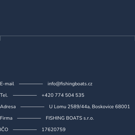
l
Z
á
á
d
p
a
a
c
t
í
p
í
r
v
k
y
v
ý
E-mail
info@fishingboats.cz
p
i
Tel.
+420 774 504 535
s
u
Adresa
U Lomu 2589/44a, Boskovice 68001
Firma
FISHING BOATS s.r.o.
IČO
17620759