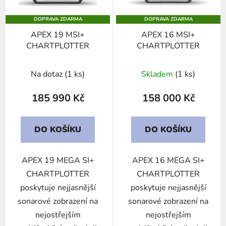
p
DOPRAVA ZDARMA
DOPRAVA ZDARMA
r
APEX 19 MSI+
APEX 16 MSI+
o
CHARTPLOTTER
CHARTPLOTTER
d
u
Na dotaz
(1 ks)
Skladem
(1 ks)
k
t
185 990 Kč
158 000 Kč
ů
DO KOŠÍKU
DO KOŠÍKU
APEX 19 MEGA SI+
APEX 16 MEGA SI+
CHARTPLOTTER
CHARTPLOTTER
poskytuje nejjasnější
poskytuje nejjasnější
sonarové zobrazení na
sonarové zobrazení na
nejostřejším
nejostřejším