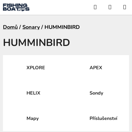
Přejít
Hledat
NÁKUP
na
KOŠÍK
obsah
Domů
/
Sonary
/
HUMMINBIRD
HUMMINBIRD
XPLORE
APEX
HELIX
Sondy
Mapy
Příslušenství