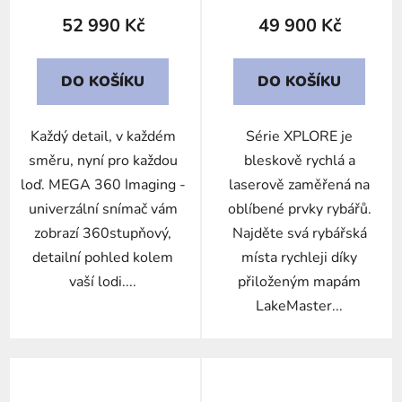
52 990 Kč
49 900 Kč
DO KOŠÍKU
DO KOŠÍKU
Každý detail, v každém
Série XPLORE je
směru, nyní pro každou
bleskově rychlá a
loď. MEGA 360 Imaging -
laserově zaměřená na
univerzální snímač vám
oblíbené prvky rybářů.
zobrazí 360stupňový,
Najděte svá rybářská
detailní pohled kolem
místa rychleji díky
vaší lodi....
přiloženým mapám
LakeMaster...