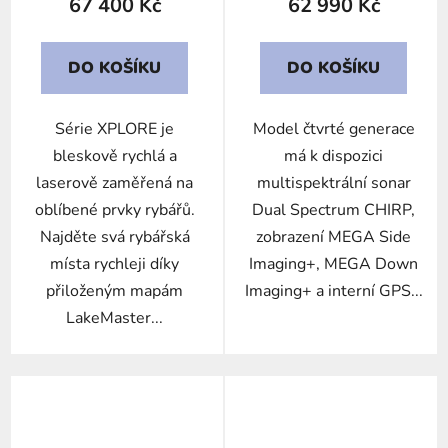
67 400 Kč
62 990 Kč
DO KOŠÍKU
DO KOŠÍKU
Série XPLORE je
Model čtvrté generace
bleskově rychlá a
má k dispozici
laserově zaměřená na
multispektrální sonar
oblíbené prvky rybářů.
Dual Spectrum CHIRP,
Najděte svá rybářská
zobrazení MEGA Side
místa rychleji díky
Imaging+, MEGA Down
přiloženým mapám
Imaging+ a interní GPS...
LakeMaster...