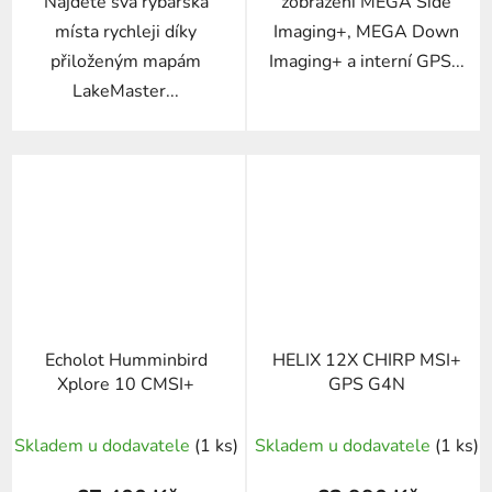
Najděte svá rybářská
zobrazení MEGA Side
místa rychleji díky
Imaging+, MEGA Down
přiloženým mapám
Imaging+ a interní GPS...
LakeMaster...
Echolot Humminbird
HELIX 12X CHIRP MSI+
Xplore 10 CMSI+
GPS G4N
Skladem u dodavatele
(1 ks)
Skladem u dodavatele
(1 ks)