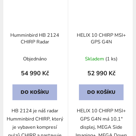
Humminbird HB 2124
HELIX 10 CHIRP MSI+
CHIRP Radar
GPS G4N
Objednáno
Skladem
(1 ks)
54 990 Kč
52 990 Kč
DO KOŠÍKU
DO KOŠÍKU
HB 2124 je náš radar
HELIX 10 CHIRP MSI+
Humminbird CHIRP, který
GPS G4N má 10,1"
je vybaven kompresí
displej, MEGA Side
pulzů CHIRP a nastavuje
Imaging+, MEGA Down