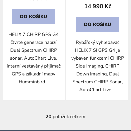
14 990 Kč
DO KOŠÍKU
DO KOŠÍKU
HELIX 7 CHIRP GPS G4
čtvrté generace nabízí
Rybářský vyhledávač
Dual Spectrum CHIRP
HELIX 7 SI GPS G4 je
sonar, AutoChart Live,
vybaven funkcemi CHIRP
interní vestavěný přijímač
Side Imaging, CHIRP
GPS a základní mapy
Down Imaging, Dual
Humminbird...
Spectrum CHIRP Sonar,
AutoChart Live,...
20
položek celkem
O
v