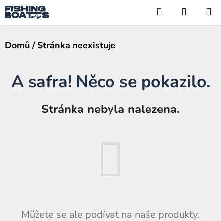
Přejít
Hledat
NÁKUP
na
KOŠÍK
obsah
Domů
/
Stránka neexistuje
A safra! Něco se pokazilo.
Stránka nebyla nalezena.
Můžete se ale podívat na naše produkty.