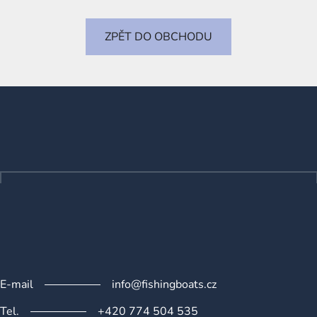
ZPĚT DO OBCHODU
Z
á
p
a
t
í
E-mail
info@fishingboats.cz
Tel.
+420 774 504 535