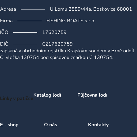
Adresa
U Lomu 2589/44a, Boskovice 68001
Firma
FISHING BOATS s.r.o.
IČO
17620759
DIČ
CZ17620759
zapsaná v obchodním rejstříku Krajským soudem v Brně oddíl
C, vložka 130754 pod spisovou značkou C 130754.
Katalog lodí
Půjčovna lodí
Linky v patičce
E - shop
O nás
Kontakty