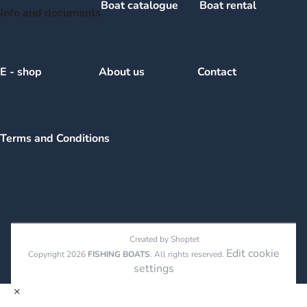
Boat catalogue
Boat rental
Info and documents
E - shop
About us
Contact
Terms and Conditions
Created by Shoptet
Edit cookie
Copyright 2026
FISHING BOATS
. All rights reserved.
settings
×