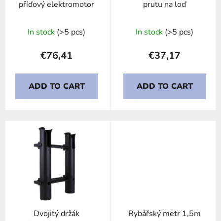
příďový elektromotor
prutu na loď
o
d
In stock
(>5 pcs)
In stock
(>5 pcs)
u
c
€76,41
€37,17
t
s
ADD TO CART
ADD TO CART
Dvojitý držák
Rybářský metr 1,5m