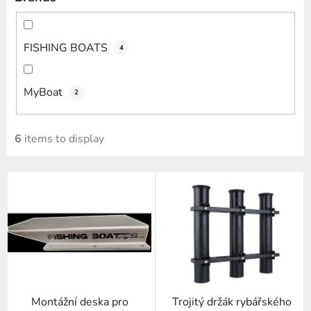
FISHING BOATS
4
MyBoat
2
6
items to display
L
i
s
t
o
f
p
Montážní deska pro
Trojitý držák rybářského
r