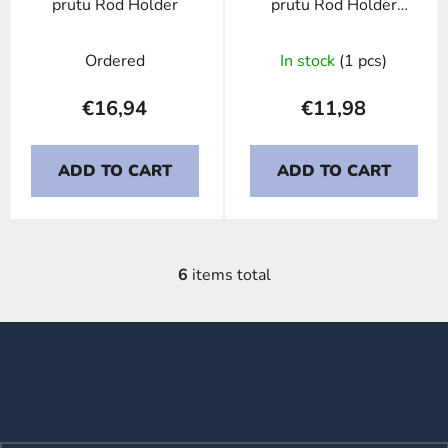
prutu Rod Holder
prutu Rod Holder
Double White
Ordered
In stock
(1 pcs)
€16,94
€11,98
ADD TO CART
ADD TO CART
6
items total
L
i
s
F
t
o
i
o
n
t
g
e
c