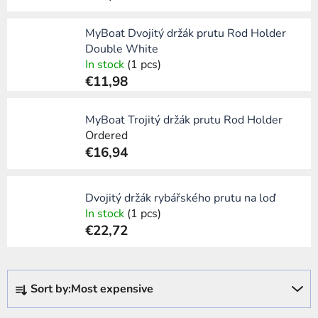
MyBoat Dvojitý držák prutu Rod Holder
Double White
In stock
(1 pcs)
€11,98
MyBoat Trojitý držák prutu Rod Holder
Ordered
€16,94
Dvojitý držák rybářského prutu na loď
In stock
(1 pcs)
€22,72
P
Sort by:
Most expensive
r
o