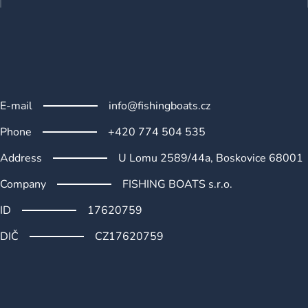
o
r
n
t
r
o
l
s
E-mail
info@fishingboats.cz
Phone
+420 774 504 535
Address
U Lomu 2589/44a, Boskovice 68001
Company
FISHING BOATS s.r.o.
ID
17620759
DIČ
CZ17620759