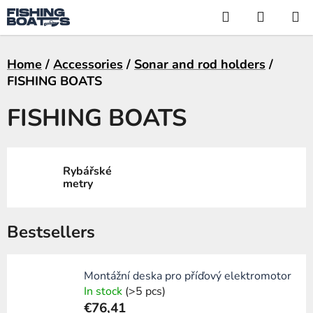
Skip
Search
SHOPP
to
CART
content
Home
/
Accessories
/
Sonar and rod holders
/
FISHING BOATS
FISHING BOATS
Rybářské
metry
Bestsellers
Montážní deska pro příďový elektromotor
In stock
(>5 pcs)
€76,41