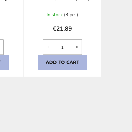
l
In stock
(3 pcs)
€21,89
T
ADD TO CART