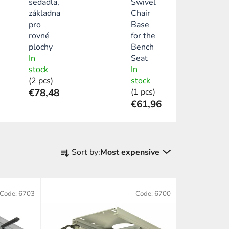
sedadla,
Swivel
základna
Chair
pro
Base
rovné
for the
plochy
Bench
In
Seat
stock
In
(2 pcs)
stock
€78,48
(1 pcs)
€61,96
P
Sort by:
Most expensive
r
o
d
Code:
6703
Code:
6700
u
c
t