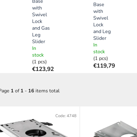
Base
Base
with
with
Swivel
Swivel
Lock
Lock
and Gas
and Leg
Leg
Slider
Slider
In
In
stock
stock
(1 pcs)
(1 pcs)
€119,79
€123,92
Page
1
of
1
-
16
items total
L
Code:
4748
s
t