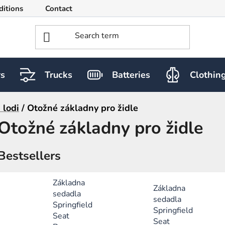
ditions
Contact
rs
Trucks
Batteries
Clothin
 lodi
/
Otožné základny pro židle
Otožné základny pro židle
Bestsellers
Základna
Základna
sedadla
sedadla
Springfield
Springfield
Seat
Seat