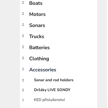
Boats
a
categories
t
Motors
e
g
o
Sonars
r
i
Trucks
e
s
Batteries
Clothing
Accessories
Sonar and rod holders
Držáky LIVE SONDY
KED příslušenství