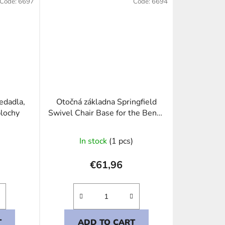
Code:
6697
Code:
6694
sedadla,
Otočná základna Springfield
plochy
Swivel Chair Base for the Bench
Seat
In stock
(1 pcs)
€61,96
T
ADD TO CART