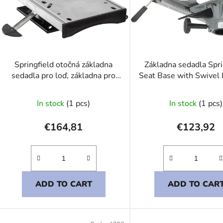
o
f
p
r
o
Springfield otočná základna
Základna sedadla Spri
d
sedadla pro loď, základna pro
Seat Base with Swivel 
u
rovné plochy
Gas Leg Slider
c
In stock
(1 pcs)
In stock
(1 pcs)
t
s
€164,81
€123,92
ADD TO CART
ADD TO CAR