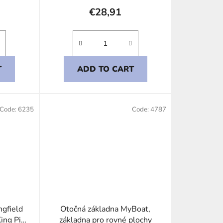
€28,91
T
ADD TO CART
Code:
6235
Code:
4787
ngfield
Otočná základna MyBoat,
King Pin
základna pro rovné plochy