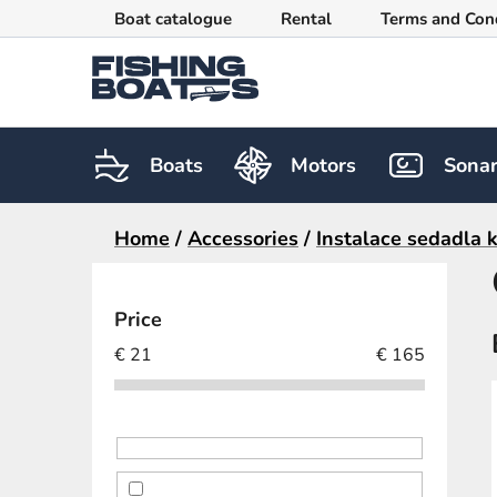
Skip
Boat catalogue
Rental
Terms and Con
to
content
Boats
Motors
Sona
Home
/
Accessories
/
Instalace sedadla k
S
i
Price
d
€
21
€
165
e
b
a
r