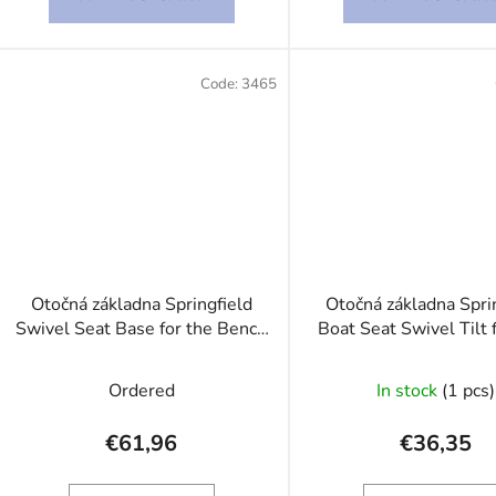
Code:
3465
Otočná základna Springfield
Otočná základna Spri
Swivel Seat Base for the Bench
Boat Seat Swivel Tilt 
Seat
Pin leg with Spring Bla
Ordered
In stock
(1 pcs)
€61,96
€36,35