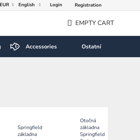
EUR
English
Login
Registration
EMPTY CART
SHOPPING
CART
g
Accessories
Ostatní
Otočná
Springfield
základna
základna
Springfield