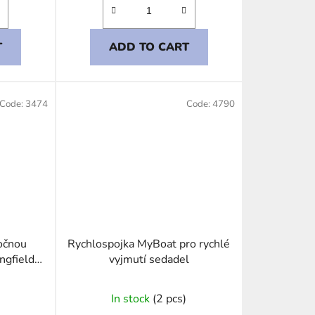
T
ADD TO CART
Code:
3474
Code:
4790
očnou
Rychlospojka MyBoat pro rychlé
ngfield
vyjmutí sedadel
r
In stock
(2 pcs)