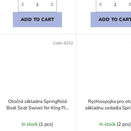
ADD TO CART
ADD TO CAR
Code:
6232
Otočná základna Springfield
Rychlospojka pro ot
Boat Seat Swivel for King Pin
základnu sedadla Spri
leg
Quick Connecto
In stock
(1 pcs)
In stock
(2 pcs)