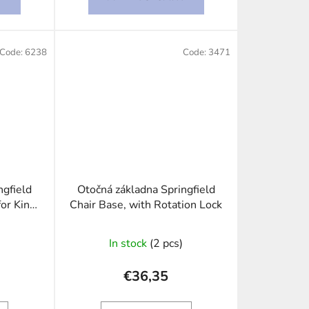
Code:
6238
Code:
3471
ngfield
Otočná základna Springfield
for King
Chair Base, with Rotation Lock
ck Steel
In stock
(2 pcs)
€36,35