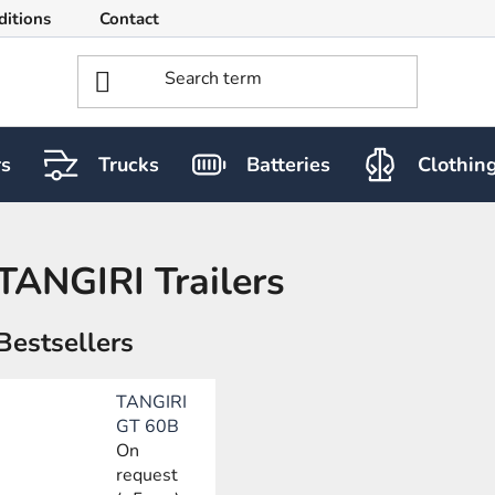
ditions
Contact
rs
Trucks
Batteries
Clothin
TANGIRI Trailers
Bestsellers
TANGIRI
GT 60B
On
request