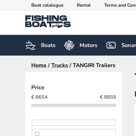
Skip
Boat catalogue
Rental
Terms and Con
to
content
Boats
Motors
Sona
Home
/
Trucks
/
TANGIRI Trailers
S
i
Price
d
€
8654
€
8655
e
b
a
r