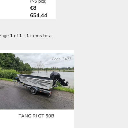
(>5 pcs)
€8
654,44
Page
1
of
1
-
1
items total
L
Code:
3477
s
t
o
f
p
r
o
TANGIRI GT 60B
d
u