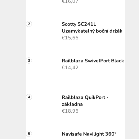
€16,07
Scotty SC241L
Uzamykatelný boční držák
€15,66
Railblaza SwivelPort Black
€14,42
Railblaza QuikPort -
základna
€18,96
Navisafe Navilight 360°