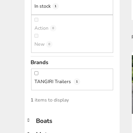
In stock
1
Action
0
New
0
i
Brands
TANGIRI Trailers
1
1
items to display
C
Skip
Boats
a
categories
t