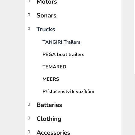
Motors
e
g
o
Sonars
r
i
Trucks
e
s
TANGIRI Trailers
PEGA boat trailers
TEMARED
MEERS
Příslušenství k vozíkům
Batteries
Clothing
Accessories